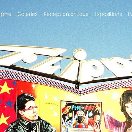
aphie
Galeries
Réception critique
Expositions
P